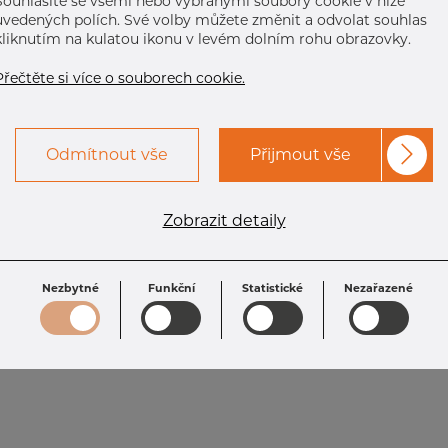
Souhlasíte se všemi nebo vybranými soubory cookie v níže
uvedených polích. Své volby můžete změnit a odvolat souhlas
kliknutím na kulatou ikonu v levém dolním rohu obrazovky.
Přečtěte si více o souborech cookie.
Odmítnout vše
Přijmout vše
Zobrazit detaily
Nezbytné
Funkční
Statistické
Nezařazené