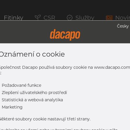
Fitinky
CSR
Služby
Novi
Česky
Oznámení o cookie
serem, 1.4307, EN 10217-7, Nežíhaná, M
Společnost Dacapo používá soubory cookie na www.dacapo.co
:
-
Požadované funkce
307, EN 10217-7, nežíhaná, mořený
-
Zlepšení uživatelského prostředí
-
Statistická a webová analytika
-
Marketing
Některé soubory cookie nastavují třetí strany.