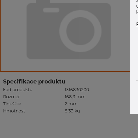
Specifikace produktu
kód produktu
1316830200
Rozměr
168,3 mm
Tloušťka
2 mm
Hmotnost
8.33 kg