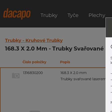
Trubky
Tyče
Plechy
Trubky - Kruhové Trubky
168.3 X 2.0 Mm - Trubky Svařované La
Číslo položky
Popis
k
1316830200
168.3 X 2.0 mm
Trubky svařované laserem, 1.4