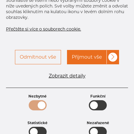
Souhlasíte se všemi nebo vybranými soubory cookie v
níže uvedených polích. Své volby můžete změnit a odvolat
souhlas kliknutím na kulatou ikonu v levém dolním rohu
obrazovky.
Přečtěte si více o souborech cookie.
Specifikace produktu
Odmítnout vše
Přijmout vše
kód produktu
0910010060
Tloušťka
6 mm
Šířka
100 mm
Zobrazit detaily
Výška
100 mm
Hmotnost
18.7 kg
Nezbytné
Funkční
Statistické
Nezařazené