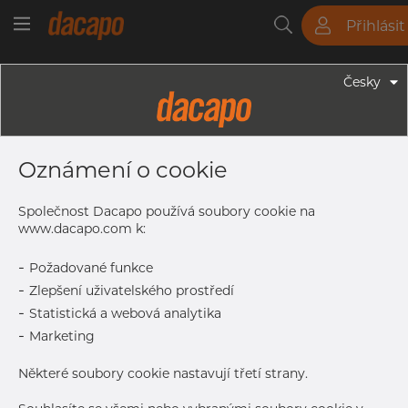
Přihlásit
Trubky
Tyče
Plechy
Fitinky
Česky
Trubky - Jekly
100 X 100 X 6.0 Mm - Čtvercové
Oznámení o cookie
Profily, 1.4404, Nebroušený
Společnost Dacapo používá soubory cookie na
www.dacapo.com k:
Tisk štítku
-
Požadované funkce
-
Zlepšení uživatelského prostředí
DETAILY
-
Statistická a webová analytika
Normální velikost dávky
54 m
-
Marketing
Některé soubory cookie nastavují třetí strany.