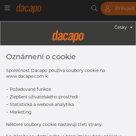
Přihlásit
Trubky
Tyče
Plechy
Fitinky
Česky
Trubky - Jekly
40 X 40 X 2.0 Mm - Čtvercové
Oznámení o cookie
Profily, 1.4404, Broušený
Společnost Dacapo používá soubory cookie na
www.dacapo.com k:
Tisk štítku
-
Požadované funkce
-
Zlepšení uživatelského prostředí
DORUČENÍ
-
Statistická a webová analytika
Vyprodáno
-
Marketing
Další dodávka
Aug 13, 2026
360
Některé soubory cookie nastavují třetí strany.