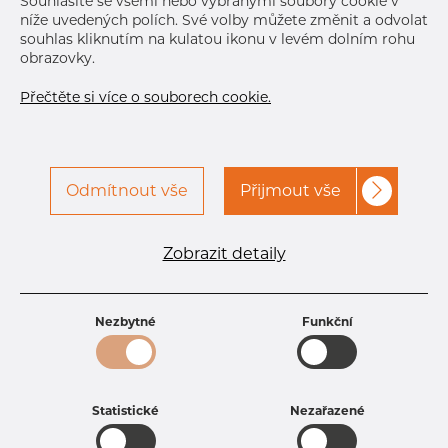
Souhlasíte se všemi nebo vybranými soubory cookie v
níže uvedených polích. Své volby můžete změnit a odvolat
souhlas kliknutím na kulatou ikonu v levém dolním rohu
obrazovky.
Přečtěte si více o souborech cookie.
Specifikace produktu
Odmítnout vše
Přijmout vše
kód produktu
0904004021
Tloušťka
2 mm
Šířka
40 mm
Zobrazit detaily
Výška
40 mm
Hmotnost
2.45 kg
Nezbytné
Funkční
Statistické
Nezařazené