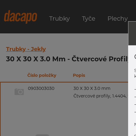
Trubky
Tyče
Plechy
Trubky - Jekly
30 X 30 X 3.0 Mm - Čtvercové Profily,
Číslo položky
Popis
k
0903003030
30 X 30 X 3.0 mm
Čtvercové profily, 1.4404, tol