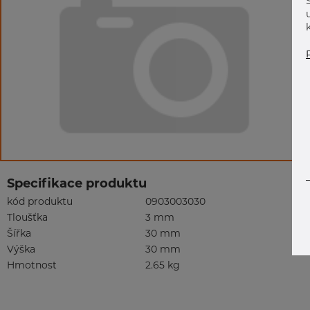
Specifikace produktu
kód produktu
0903003030
Tloušťka
3 mm
Šířka
30 mm
Výška
30 mm
Hmotnost
2.65 kg