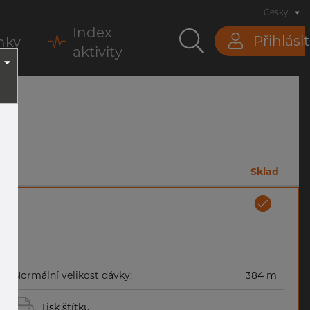
Česky
Index
Přihlásit
nky
aktivity
m
Sklad
Normální velikost dávky:
384 m
Tisk štítku