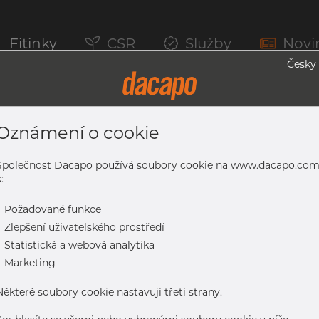
Fitinky
CSR
Služby
Novi
Česky
Oznámení o cookie
 1.4404, Tol. EN 10305-5, Nebroušený
Společnost Dacapo používá soubory cookie na www.dacapo.co
:
-
Požadované funkce
. EN 10305-5, nebroušený
-
Zlepšení uživatelského prostředí
-
Statistická a webová analytika
-
Marketing
Některé soubory cookie nastavují třetí strany.