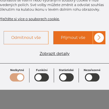
Souhlasíte se všemi nebo vybranými soubory cookie v níže
uvedených polích. Své volby můžete změnit a odvolat souhlas
kliknutím na kulatou ikonu v levém dolním rohu obrazovky.
Přečtěte si více o souborech cookie.
Odmítnout vše
Přijmout vše
Zobrazit detaily
Nezbytné
Funkční
Statistické
Nezařazené