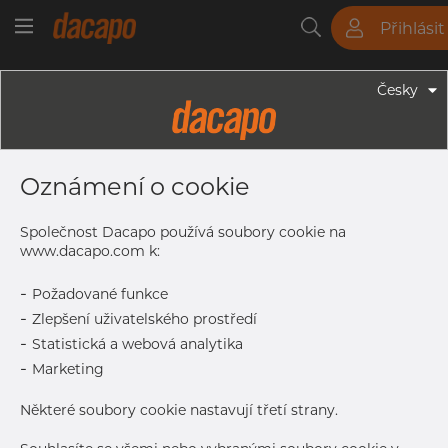
Přihlásit
Trubky
Tyče
Plechy
Fitinky
Česky
Trubky - Kruhové Trubky
101.60 X 5,74 Mm 3 1/2" SCH 40S -
Oznámení o cookie
TIG Svařované ASTM Trubky, 316L,
Mořený, A312, SCH 40S, Žíhaná
Společnost Dacapo používá soubory cookie na
www.dacapo.com k:
-
Požadované funkce
Tisk štítku
-
Zlepšení uživatelského prostředí
-
Statistická a webová analytika
-
Marketing
Některé soubory cookie nastavují třetí strany.