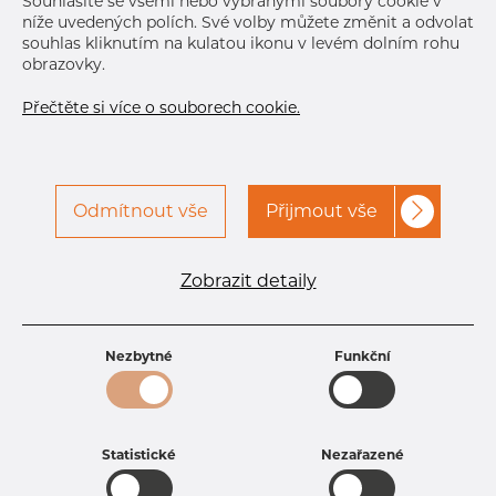
Souhlasíte se všemi nebo vybranými soubory cookie v
níže uvedených polích. Své volby můžete změnit a odvolat
souhlas kliknutím na kulatou ikonu v levém dolním rohu
obrazovky.
Přečtěte si více o souborech cookie.
Odmítnout vše
Přijmout vše
Specifikace produktu
kód produktu
0810160574
Zobrazit detaily
Rozměr
101,6 mm
Tloušťka
5,74 mm
Hmotnost
13.78 kg
Nezbytné
Funkční
Statistické
Nezařazené