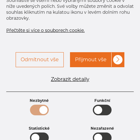
Souhlasíte se všemi nebo vybranými soubory cookie v
níže uvedených polích. Své volby můžete změnit a odvolat
souhlas kliknutím na kulatou ikonu v levém dolním rohu
obrazovky.
Přečtěte si více o souborech cookie.
Odmítnout vše
Přijmout vše
Specifikace produktu
kód produktu
0807303516
Zobrazit detaily
Rozměr
73,03 mm
Tloušťka
5,16 mm
Hmotnost
8.77 kg
Nezbytné
Funkční
Statistické
Nezařazené