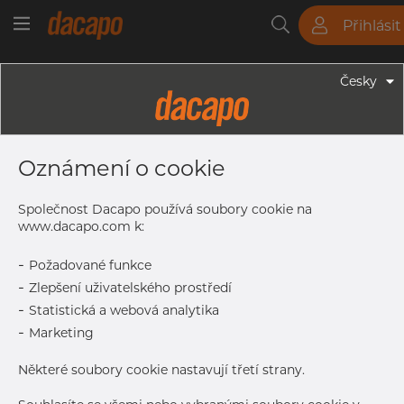
Přihlásit
Trubky
Tyče
Plechy
Fitinky
Česky
Trubky - Kruhové Trubky
73.03 X 5.16 Mm 2 1/2" SCH 40S -
Oznámení o cookie
TIG Svařované ASTM Trubky, 316L,
Mořený, A312, SCH 40S, Žíhaná
Společnost Dacapo používá soubory cookie na
www.dacapo.com k:
-
Požadované funkce
Tisk štítku
-
Zlepšení uživatelského prostředí
-
Statistická a webová analytika
-
Marketing
Některé soubory cookie nastavují třetí strany.