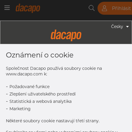
Přihlásit
Trubky
Tyče
Plechy
Fitinky
Česky
Trubky - Kruhové Trubky
73.03 X 2.11 Mm 2 1/2" SCH 5S - TIG
Oznámení o cookie
Svařované ASTM Trubky, 316L,
Mořený, A312, SCH 5S, Žíhaná
Společnost Dacapo používá soubory cookie na
www.dacapo.com k:
-
Požadované funkce
Tisk štítku
-
Zlepšení uživatelského prostředí
-
Statistická a webová analytika
DORUČENÍ
-
Marketing
Vyprodáno
Některé soubory cookie nastavují třetí strany.
Další dodávka
Jan 5, 2027
90