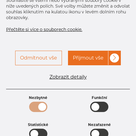
Souhlasíte se všemi nebo vybranými soubory cookie v
níže uvedených polích. Své volby můžete změnit a odvolat
souhlas kliknutím na kulatou ikonu v levém dolním rohu
obrazovky.
Přečtěte si více o souborech cookie.
Odmítnout vše
Přijmout vše
Specifikace produktu
kód produktu
0807303211
Zobrazit detaily
Rozměr
73,03 mm
Tloušťka
2,11 mm
Hmotnost
3.75 kg
Nezbytné
Funkční
Statistické
Nezařazené