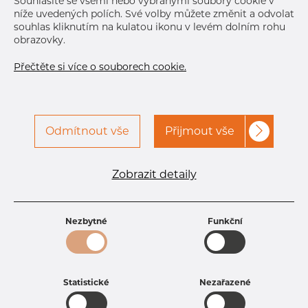
Souhlasíte se všemi nebo vybranými soubory cookie v
níže uvedených polích. Své volby můžete změnit a odvolat
souhlas kliknutím na kulatou ikonu v levém dolním rohu
obrazovky.
Přečtěte si více o souborech cookie.
Odmítnout vše
Přijmout vše
Specifikace produktu
kód produktu
0806033165
Zobrazit detaily
Rozměr
60,33 mm
Tloušťka
1,65 mm
Hmotnost
2.35 kg
Nezbytné
Funkční
Statistické
Nezařazené