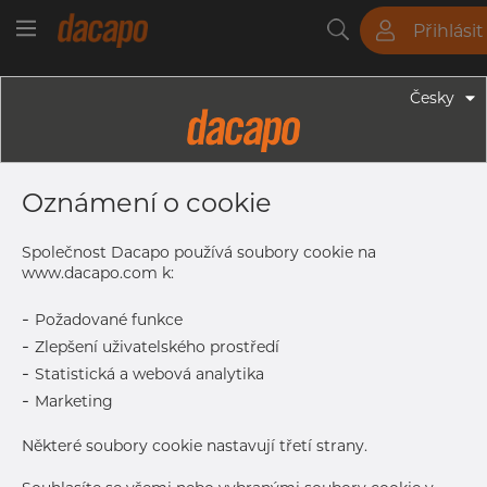
Přihlásit
Trubky
Tyče
Plechy
Fitinky
Česky
Trubky - Kruhové Trubky
60.33 X 1.65 Mm 2" SCH 5S - TIG
Oznámení o cookie
Svařované ASTM Trubky, 316L,
Mořený, A312, SCH 5S, Žíhaná
Společnost Dacapo používá soubory cookie na
www.dacapo.com k:
-
Požadované funkce
Tisk štítku
-
Zlepšení uživatelského prostředí
-
Statistická a webová analytika
DORUČENÍ
-
Marketing
Vyprodáno
Některé soubory cookie nastavují třetí strany.
Další dodávka
Jan 5, 2027
114