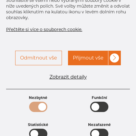
Souhlasíte se všemi nebo vybranými soubory cookie v
níže uvedených polích. Své volby můžete změnit a odvolat
souhlas kliknutím na kulatou ikonu v levém dolním rohu
obrazovky.
Přečtěte si více o souborech cookie.
Odmítnout vše
Přijmout vše
Specifikace produktu
kód produktu
0710005040
Zobrazit detaily
Tloušťka
4 mm
Šířka
100 mm
Výška
50 mm
Nezbytné
Funkční
Hmotnost
9.09 kg
Statistické
Nezařazené