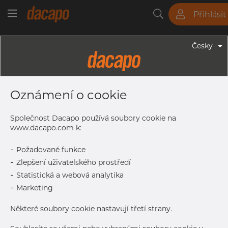
Přihlásit
Trubky
Tyče
Plechy
Fitinky
Česky
Trubky - Jekly
100 X 50 X 4.0 Mm - Obdélníkové
Oznámení o cookie
Profily, 1.4301/1.4307, Tol. EN 10305-
5, Broušený
Společnost Dacapo používá soubory cookie na
www.dacapo.com k:
-
Požadované funkce
Tisk štítku
-
Zlepšení uživatelského prostředí
-
Statistická a webová analytika
DORUČENÍ
-
Marketing
Další dodávka
Sep 7, 2026
216
Některé soubory cookie nastavují třetí strany.
DETAILY
Normální velikost dávky
108 m