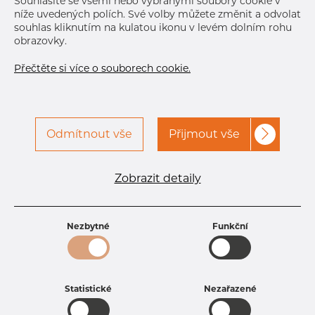
Souhlasíte se všemi nebo vybranými soubory cookie v
níže uvedených polích. Své volby můžete změnit a odvolat
souhlas kliknutím na kulatou ikonu v levém dolním rohu
obrazovky.
Přečtěte si více o souborech cookie.
Odmítnout vše
Přijmout vše
Specifikace produktu
kód produktu
0706004030
Zobrazit detaily
Tloušťka
3 mm
Šířka
60 mm
Výška
40 mm
Nezbytné
Funkční
Hmotnost
4.54 kg
Statistické
Nezařazené