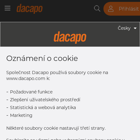
Přihlásit
Trubky
Tyče
Plechy
Fitinky
Česky
Trubky - Jekly
60 X 40 X 3.0 Mm - Obdélníkové
Oznámení o cookie
Profily, 1.4301/1.4307, Tol. EN 10305-
5, Broušený
Společnost Dacapo používá soubory cookie na
www.dacapo.com k:
-
Požadované funkce
Tisk štítku
-
Zlepšení uživatelského prostředí
-
Statistická a webová analytika
DORUČENÍ
-
Marketing
Další dodávka
Sep 7, 2026
240
Některé soubory cookie nastavují třetí strany.
DETAILY
Normální velikost dávky
240 m