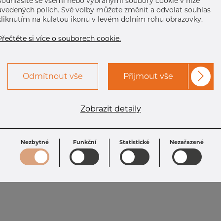
Souhlasíte se všemi nebo vybranými soubory cookie v níže
uvedených polích. Své volby můžete změnit a odvolat souhlas
kliknutím na kulatou ikonu v levém dolním rohu obrazovky.
Přečtěte si více o souborech cookie.
Odmítnout vše
Přijmout vše
Zobrazit detaily
Nezbytné
Funkční
Statistické
Nezařazené