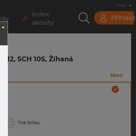
Česky
Index
Přihlásit
nky
aktivity
A312, SCH 10S, Žíhaná
m
Sklad
Tisk štítku