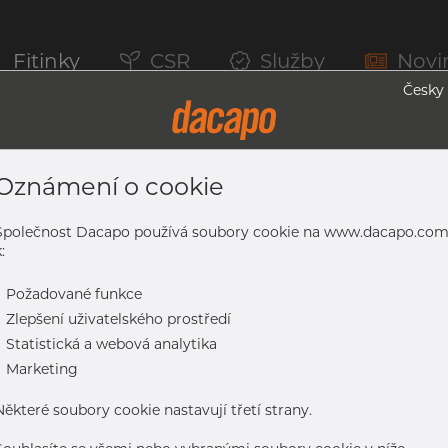
Fitinky
CSR
Služby
Novi
Česky
Oznámení o cookie
 Svařované ASTM Trubky, 304L, Mořený, 
Společnost Dacapo používá soubory cookie na www.dacapo.co
:
0S
-
Požadované funkce
04L, mořený, A312, SCH 10S, žíhaná
-
Zlepšení uživatelského prostředí
-
Statistická a webová analytika
-
Marketing
Některé soubory cookie nastavují třetí strany.