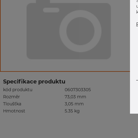
Specifikace produktu
kód produktu
0607303305
Rozměr
73,03 mm
Tloušťka
3,05 mm
Hmotnost
5.35 kg