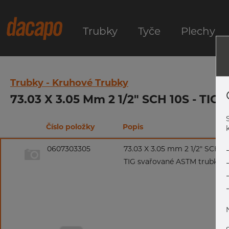
Trubky
Tyče
Plechy
Trubky - Kruhové Trubky
73.03 X 3.05 Mm 2 1/2" SCH 10S - TIG
Číslo položky
Popis
k
0607303305
73.03 X 3.05 mm 2 1/2" SCH 1
TIG svařované ASTM trubky, 3