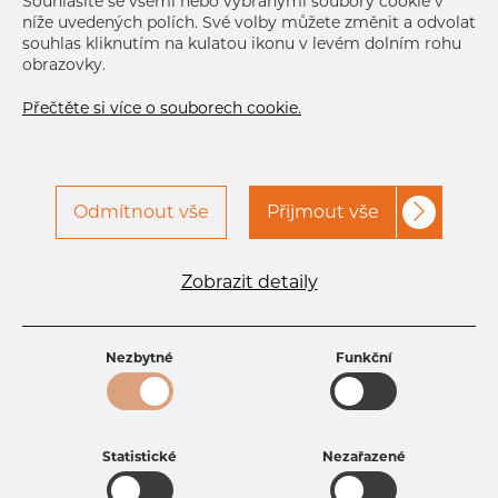
Souhlasíte se všemi nebo vybranými soubory cookie v
níže uvedených polích. Své volby můžete změnit a odvolat
souhlas kliknutím na kulatou ikonu v levém dolním rohu
obrazovky.
Přečtěte si více o souborech cookie.
Odmítnout vše
Přijmout vše
Specifikace produktu
kód produktu
2701600100
Zobrazit detaily
Rozměr
16 mm
Tloušťka
1 mm
Hmotnost
0.38 kg
Nezbytné
Funkční
Statistické
Nezařazené