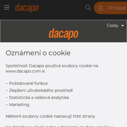
Přihlásit
Trubky
Tyče
Plechy
Fitinky
Česky
Trubky - Kruhové Trubky
16.0 X 1.0 Mm - Leštěné Dekorační
Oznámení o cookie
Trubky, 1.4301/1.4307, Broušený,
Zrno 320, HF-Svařovaná, Nežíhaná
Společnost Dacapo používá soubory cookie na
www.dacapo.com k:
-
Požadované funkce
Tisk štítku
-
Zlepšení uživatelského prostředí
-
Statistická a webová analytika
DETAILY
-
Marketing
Normální velikost dávky
1.626 m
Některé soubory cookie nastavují třetí strany.