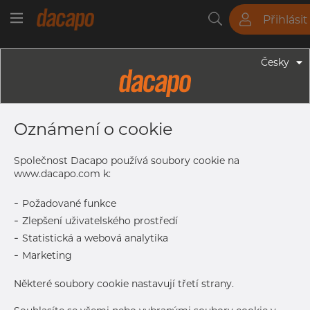
Přihlásit
Trubky
Tyče
Plechy
Fitinky
Česky
Trubky - Kruhové Trubky
41.0 X 1.5 Mm - Trubka Pro
Oznámení o cookie
Potravinářsky Průmysl, Food & Dai,
1.4404, Broušený, DIN 11850/EN
Společnost Dacapo používá soubory cookie na
10357 CD, CL2, Nežíhaná
www.dacapo.com k:
-
Požadované funkce
-
Zlepšení uživatelského prostředí
Tisk štítku
-
Statistická a webová analytika
-
Marketing
DORUČENÍ
Některé soubory cookie nastavují třetí strany.
Vyprodáno