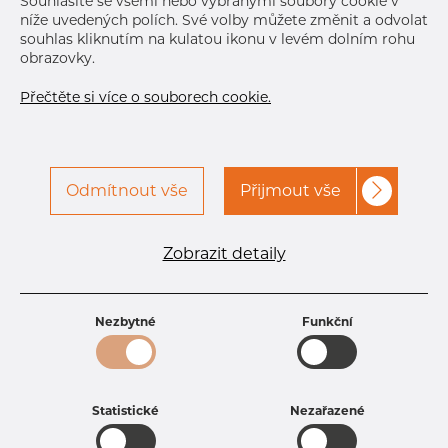
Souhlasíte se všemi nebo vybranými soubory cookie v
Další dodávka
Kontaktovat Dacapo
níže uvedených polích. Své volby můžete změnit a odvolat
souhlas kliknutím na kulatou ikonu v levém dolním rohu
obrazovky.
Přečtěte si více o souborech cookie.
Odmítnout vše
Přijmout vše
Specifikace produktu
Zobrazit detaily
kód produktu
25FD04100150
Rozměr
41 mm
Tloušťka
1,5 mm
Nezbytné
Funkční
Hmotnost
1.48 kg
Statistické
Nezařazené