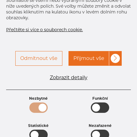
Souhlasíte se všemi nebo vybranými soubory cookie v
Další dodávka
Dec 8, 2026
648
níže uvedených polích. Své volby můžete změnit a odvolat
souhlas kliknutím na kulatou ikonu v levém dolním rohu
DETAILY
obrazovky.
Přečtěte si více o souborech cookie.
Odmítnout vše
Přijmout vše
Specifikace produktu
Zobrazit detaily
kód produktu
2115400200
Rozměr
154 mm
Tloušťka
2 mm
Nezbytné
Funkční
Hmotnost
7.61 kg
Statistické
Nezařazené