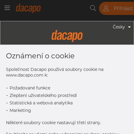
Přihlásit
Trubky
Tyče
Plechy
Fitinky
Česky
Trubky - Kruhové Trubky
154.0 X 2.0 Mm - Trubky Pro
Oznámení o cookie
Potravinářsky Průmysl, 1.4307,
Mořený, DIN 11850/EN 10357 CC,
Společnost Dacapo používá soubory cookie na
CL1, Nežíhaná
www.dacapo.com k:
-
Požadované funkce
-
Zlepšení uživatelského prostředí
Tisk štítku
-
Statistická a webová analytika
-
Marketing
DORUČENÍ
Sep 21, 2026
162
Některé soubory cookie nastavují třetí strany.
Nov 9, 2026
378