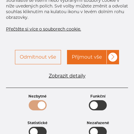
Souhlasíte se všemi nebo vybranými soubory cookie v
níže uvedených polích. Své volby můžete změnit a odvolat
souhlas kliknutím na kulatou ikonu v levém dolním rohu
obrazovky.
Přečtěte si více o souborech cookie.
Odmítnout vše
Přijmout vše
Specifikace produktu
kód produktu
1305100150
Zobrazit detaily
Rozměr
51 mm
Tloušťka
1,5 mm
Hmotnost
1.86 kg
Nezbytné
Funkční
Statistické
Nezařazené