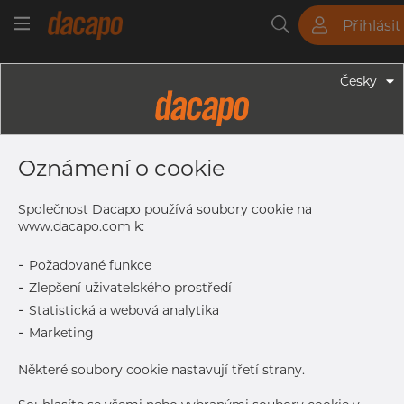
Přihlásit
Trubky
Tyče
Plechy
Fitinky
Česky
Trubky - Kruhové Trubky
51.0 X 1.5 Mm - Trubky Svařované
Oznámení o cookie
Laserem, 1.4307, EN 10217-7,
Nežíhaná, Mořený
Společnost Dacapo používá soubory cookie na
www.dacapo.com k:
-
Požadované funkce
Tisk štítku
-
Zlepšení uživatelského prostředí
-
Statistická a webová analytika
-
Marketing
Některé soubory cookie nastavují třetí strany.