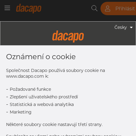
Přihlásit
Trubky
Tyče
Plechy
Fitinky
Česky
Trubky - Kruhové Trubky
48.3 X 4.0 Mm - Trubky Svařované
Oznámení o cookie
Laserem, 1.4307, EN 10217-7,
Nežíhaná, Mořený
Společnost Dacapo používá soubory cookie na
www.dacapo.com k:
-
Požadované funkce
Tisk štítku
-
Zlepšení uživatelského prostředí
-
Statistická a webová analytika
-
Marketing
Některé soubory cookie nastavují třetí strany.