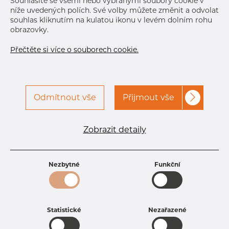
Souhlasíte se všemi nebo vybranými soubory cookie v
níže uvedených polích. Své volby můžete změnit a odvolat
souhlas kliknutím na kulatou ikonu v levém dolním rohu
obrazovky.
Přečtěte si více o souborech cookie.
Odmítnout vše
Přijmout vše
Specifikace produktu
kód produktu
1304830400
Zobrazit detaily
Rozměr
48,3 mm
Tloušťka
4 mm
Hmotnost
4.44 kg
Nezbytné
Funkční
Statistické
Nezařazené