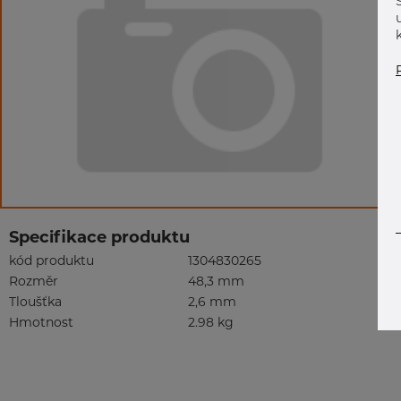
Specifikace produktu
kód produktu
1304830265
Rozměr
48,3 mm
Tloušťka
2,6 mm
Hmotnost
2.98 kg