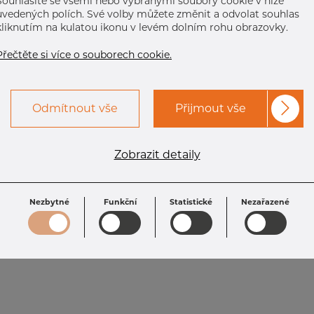
Souhlasíte se všemi nebo vybranými soubory cookie v níže
uvedených polích. Své volby můžete změnit a odvolat souhlas
kliknutím na kulatou ikonu v levém dolním rohu obrazovky.
Přečtěte si více o souborech cookie.
Odmítnout vše
Přijmout vše
Zobrazit detaily
Nezbytné
Funkční
Statistické
Nezařazené