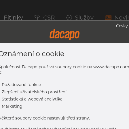
Fitinky
CSR
Služby
Novi
Česky
Oznámení o cookie
erem, 1.4307, EN 10217-7, Nežíhaná, M
Společnost Dacapo používá soubory cookie na www.dacapo.co
:
-
Požadované funkce
307, EN 10217-7, nežíhaná, mořený
-
Zlepšení uživatelského prostředí
-
Statistická a webová analytika
-
Marketing
Některé soubory cookie nastavují třetí strany.