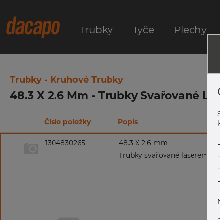
Trubky
Tyče
Plechy
Trubky - Kruhové Trubky
48.3 X 2.6 Mm - Trubky Svařované Las
Číslo položky
Popis
k
1304830265
48.3 X 2.6 mm
Trubky svařované laserem, 1.4