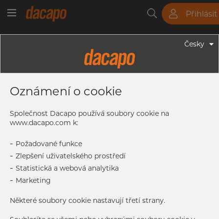
Přihlásit
Trubky
Tyče
Plechy
Fitinky
Česky
Trubky - Kruhové Trubky
33.7 X 2.6 Mm - Trubky Svařované
Oznámení o cookie
Laserem, 1.4307, EN 10217-7,
Nežíhaná, Mořený
Společnost Dacapo používá soubory cookie na
www.dacapo.com k:
-
Požadované funkce
Tisk štítku
-
Zlepšení uživatelského prostředí
-
Statistická a webová analytika
DORUČENÍ
-
Marketing
Vyprodáno
Některé soubory cookie nastavují třetí strany.
Další dodávka
Sep 7, 2026
1.464