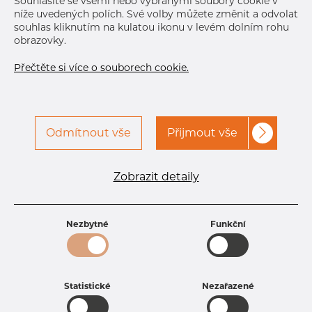
Souhlasíte se všemi nebo vybranými soubory cookie v
níže uvedených polích. Své volby můžete změnit a odvolat
DETAILY
souhlas kliknutím na kulatou ikonu v levém dolním rohu
Normální velikost dávky
366 m
obrazovky.
Přečtěte si více o souborech cookie.
Odmítnout vše
Přijmout vše
Specifikace produktu
kód produktu
1303370265
Zobrazit detaily
Rozměr
33,7 mm
Tloušťka
2,6 mm
Hmotnost
2.03 kg
Nezbytné
Funkční
Statistické
Nezařazené