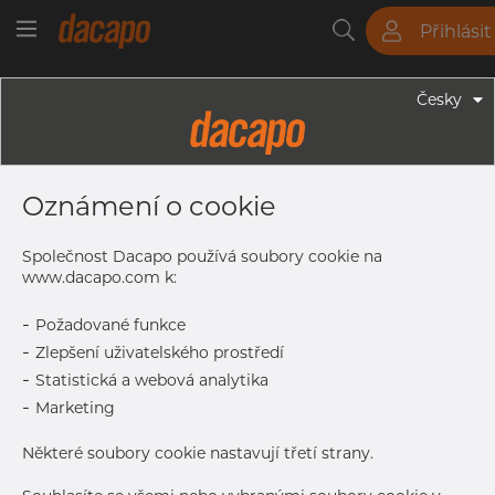
Přihlásit
Trubky
Tyče
Plechy
Fitinky
Česky
Trubky - Kruhové Trubky
30.0 X 3.0 Mm - Trubky Svařované
Oznámení o cookie
Laserem, 1.4307, EN 10217-7,
Nežíhaná, Mořený
Společnost Dacapo používá soubory cookie na
www.dacapo.com k:
-
Požadované funkce
Tisk štítku
-
Zlepšení uživatelského prostředí
-
Statistická a webová analytika
DORUČENÍ
-
Marketing
Další dodávka
Sep 7, 2026
366
Některé soubory cookie nastavují třetí strany.
DETAILY