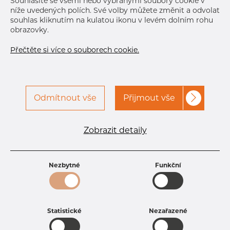
Souhlasíte se všemi nebo vybranými soubory cookie v
níže uvedených polích. Své volby můžete změnit a odvolat
souhlas kliknutím na kulatou ikonu v levém dolním rohu
obrazovky.
Přečtěte si více o souborech cookie.
Odmítnout vše
Přijmout vše
Specifikace produktu
kód produktu
1303000300
Zobrazit detaily
Rozměr
30 mm
Tloušťka
3 mm
Hmotnost
2.03 kg
Nezbytné
Funkční
Statistické
Nezařazené