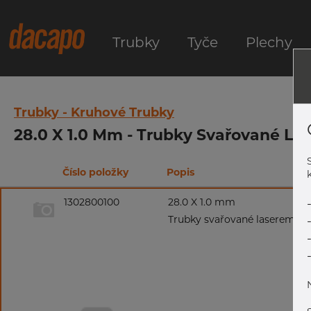
Trubky
Tyče
Plechy
Trubky - Kruhové Trubky
28.0 X 1.0 Mm - Trubky Svařované Las
Číslo položky
Popis
k
1302800100
28.0 X 1.0 mm
Trubky svařované laserem, 1.43