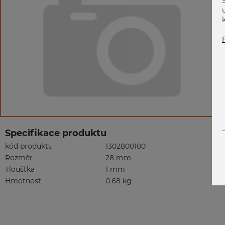
Specifikace produktu
kód produktu
1302800100
Rozměr
28 mm
Tloušťka
1 mm
Hmotnost
0.68 kg