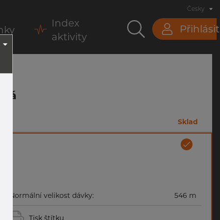
Česky
Index
Přihlásit
nky
aktivity
klá
m
Sklad
Normální velikost dávky:
546 m
Tisk štítku