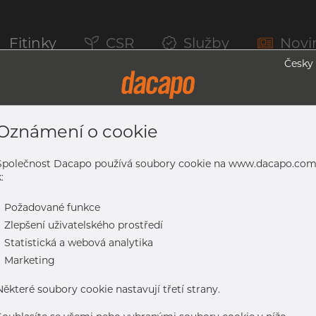
Fitinky
CSR
Služby
Novi
Česky
Oznámení o cookie
erem, 1.4307, EN 10217-7, Nežíhaná, Les
Společnost Dacapo používá soubory cookie na www.dacapo.co
:
-
Požadované funkce
07, EN 10217-7, nežíhaná, lesklá
-
Zlepšení uživatelského prostředí
-
Statistická a webová analytika
-
Marketing
Některé soubory cookie nastavují třetí strany.