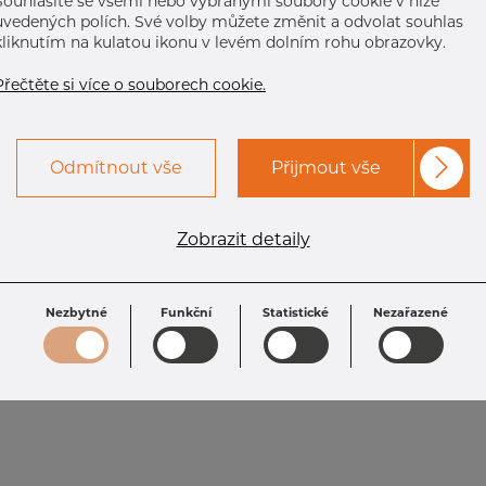
Souhlasíte se všemi nebo vybranými soubory cookie v níže
uvedených polích. Své volby můžete změnit a odvolat souhlas
kliknutím na kulatou ikonu v levém dolním rohu obrazovky.
Přečtěte si více o souborech cookie.
Odmítnout vše
Přijmout vše
Zobrazit detaily
Nezbytné
Funkční
Statistické
Nezařazené