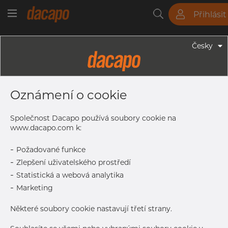
Přihlásit
Trubky
Tyče
Plechy
Fitinky
Česky
Trubky - Jekly
60 X 40 X 4.0 Mm - Obdélníkové
Oznámení o cookie
Profily, 1.4404, Tol. EN 10305-5,
Nebroušený
Společnost Dacapo používá soubory cookie na
www.dacapo.com k:
-
Požadované funkce
Tisk štítku
-
Zlepšení uživatelského prostředí
-
Statistická a webová analytika
-
Marketing
Některé soubory cookie nastavují třetí strany.