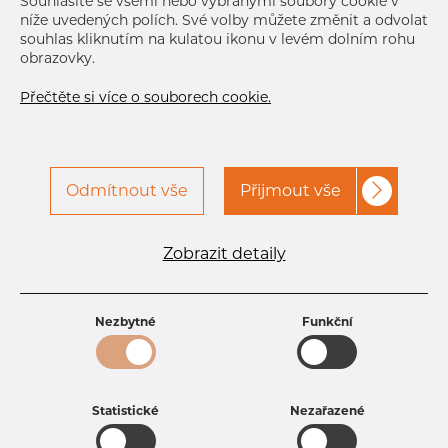
Souhlasíte se všemi nebo vybranými soubory cookie v
níže uvedených polích. Své volby můžete změnit a odvolat
souhlas kliknutím na kulatou ikonu v levém dolním rohu
obrazovky.
Přečtěte si více o souborech cookie.
Odmítnout vše
Přijmout vše
Specifikace produktu
kód produktu
1106004040
Zobrazit detaily
Tloušťka
4 mm
Šířka
60 mm
Výška
40 mm
Nezbytné
Funkční
Hmotnost
5.98 kg
Statistické
Nezařazené