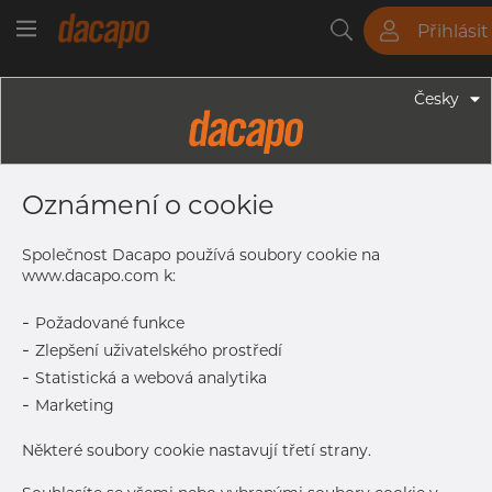
Přihlásit
Trubky
Tyče
Plechy
Fitinky
Česky
Trubky - Jekly
60 X 30 X 1.5 Mm - Obdélníkové
Oznámení o cookie
Profily, 1.4404, Tol. EN 10305-5,
Nebroušený
Společnost Dacapo používá soubory cookie na
www.dacapo.com k:
-
Požadované funkce
Tisk štítku
-
Zlepšení uživatelského prostředí
-
Statistická a webová analytika
DORUČENÍ
-
Marketing
Další dodávka
Sep 7, 2026
468
Některé soubory cookie nastavují třetí strany.
DETAILY
Normální velikost dávky
468 m