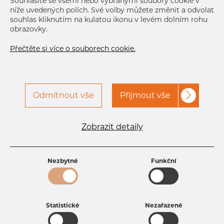
Souhlasíte se všemi nebo vybranými soubory cookie v
níže uvedených polích. Své volby můžete změnit a odvolat
souhlas kliknutím na kulatou ikonu v levém dolním rohu
obrazovky.
Přečtěte si více o souborech cookie.
Odmítnout vše
Přijmout vše
Specifikace produktu
kód produktu
1106003015
Zobrazit detaily
Tloušťka
1,5 mm
Šířka
60 mm
Výška
30 mm
Nezbytné
Funkční
Hmotnost
2.09 kg
Statistické
Nezařazené