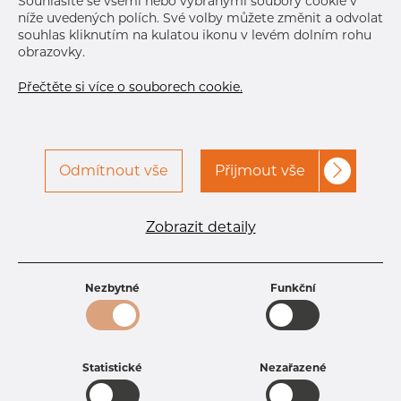
Souhlasíte se všemi nebo vybranými soubory cookie v
níže uvedených polích. Své volby můžete změnit a odvolat
souhlas kliknutím na kulatou ikonu v levém dolním rohu
obrazovky.
Přečtěte si více o souborech cookie.
Odmítnout vše
Přijmout vše
Specifikace produktu
kód produktu
0908008050
Zobrazit detaily
Tloušťka
5 mm
Šířka
80 mm
Výška
80 mm
Nezbytné
Funkční
Hmotnost
12.35 kg
Statistické
Nezařazené