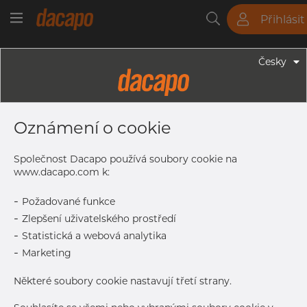
Přihlásit
Trubky
Tyče
Plechy
Fitinky
Česky
Trubky - Jekly
80 X 80 X 5.0 Mm - Čtvercové
Oznámení o cookie
Profily, 1.4404, Tol. EN 10305-5,
Nebroušený
Společnost Dacapo používá soubory cookie na
www.dacapo.com k:
-
Požadované funkce
Tisk štítku
-
Zlepšení uživatelského prostředí
-
Statistická a webová analytika
DETAILY
-
Marketing
Normální velikost dávky
96 m
Některé soubory cookie nastavují třetí strany.