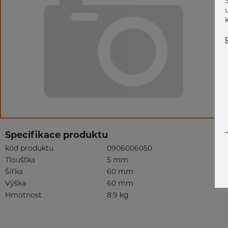
Specifikace produktu
kód produktu
0906006050
Tloušťka
5 mm
Šířka
60 mm
Výška
60 mm
Hmotnost
8.9 kg