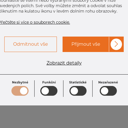
Souhlasíte se všemi nebo vybranými soubory cookie v níže
uvedených polích. Své volby můžete změnit a odvolat souhlas
kliknutím na kulatou ikonu v levém dolním rohu obrazovky.
Přečtěte si více o souborech cookie.
Odmítnout vše
Přijmout vše
Zobrazit detaily
Nezbytné
Funkční
Statistické
Nezařazené