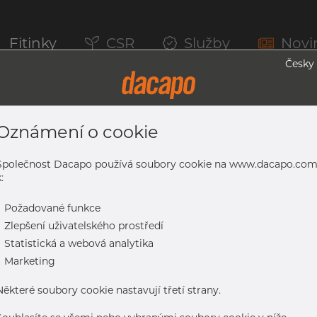
Fitinky
CSR
Služby
Novi
Česky
Oznámení o cookie
 1.4404, Tol. EN 10305-5, Nebroušený
Společnost Dacapo používá soubory cookie na www.dacapo.co
:
-
Požadované funkce
. EN 10305-5, nebroušený
-
Zlepšení uživatelského prostředí
-
Statistická a webová analytika
-
Marketing
Některé soubory cookie nastavují třetí strany.