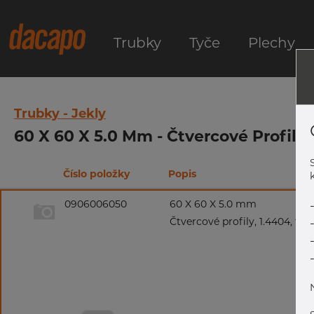
Trubky
Tyče
Plechy
Trubky - Jekly
60 X 60 X 5.0 Mm - Čtvercové Profily,
Číslo položky
Popis
k
0906006050
60 X 60 X 5.0 mm
Čtvercové profily, 1.4404, tol