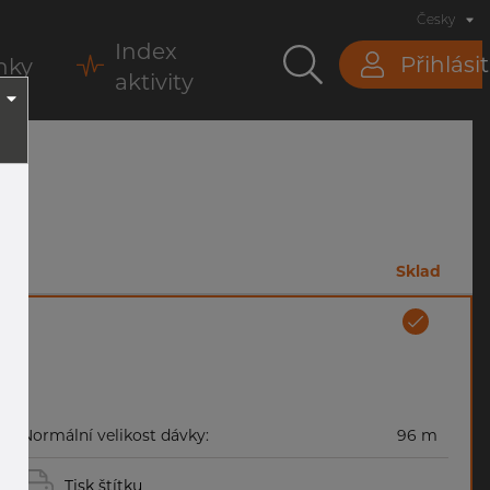
Česky
Index
Přihlásit
nky
aktivity
m
Sklad
Normální velikost dávky:
96 m
Tisk štítku