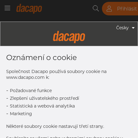
Přihlásit
Trubky
Tyče
Plechy
Fitinky
Česky
Trubky - Kruhové Trubky
33.40 X 3.38 Mm 1" SCH 40S - TIG
Oznámení o cookie
Svařované ASTM Trubky, 304L,
Mořený, A312, SCH 40S, Žíhaná
Společnost Dacapo používá soubory cookie na
www.dacapo.com k:
-
Požadované funkce
Tisk štítku
-
Zlepšení uživatelského prostředí
-
Statistická a webová analytika
DORUČENÍ
-
Marketing
Další dodávka
Aug 27, 2026
366
Některé soubory cookie nastavují třetí strany.
DETAILY