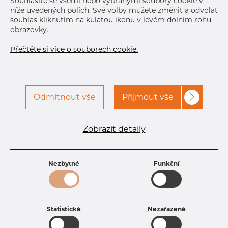
Souhlasíte se všemi nebo vybranými soubory cookie v
níže uvedených polích. Své volby můžete změnit a odvolat
souhlas kliknutím na kulatou ikonu v levém dolním rohu
obrazovky.
Přečtěte si více o souborech cookie.
Odmítnout vše
Přijmout vše
Specifikace produktu
kód produktu
0603340338
Zobrazit detaily
Rozměr
33,4 mm
Tloušťka
3,38 mm
Hmotnost
2.54 kg
Nezbytné
Funkční
Statistické
Nezařazené