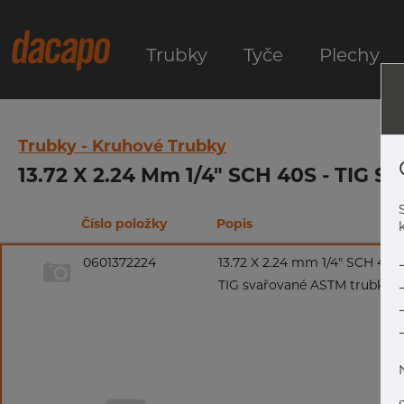
Trubky
Tyče
Plechy
Trubky - Kruhové Trubky
13.72 X 2.24 Mm 1/4" SCH 40S - TIG S
Číslo položky
Popis
k
0601372224
13.72 X 2.24 mm 1/4" SCH 40S
TIG svařované ASTM trubky, 3