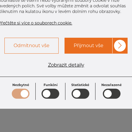
Souhlasíte se všemi nebo vybranými soubory cookie v níže
uvedených polích. Své volby můžete změnit a odvolat souhlas
kliknutím na kulatou ikonu v levém dolním rohu obrazovky.
Přečtěte si více o souborech cookie.
Odmítnout vše
Přijmout vše
Zobrazit detaily
Nezbytné
Funkční
Statistické
Nezařazené