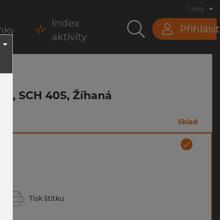
Česky
Index
Přihlásit
nky
aktivity
312, SCH 40S, Žíhaná
m
Sklad
Tisk štítku