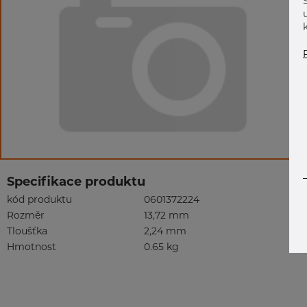
Specifikace produktu
kód produktu
0601372224
Rozměr
13,72 mm
Tloušťka
2,24 mm
Hmotnost
0.65 kg