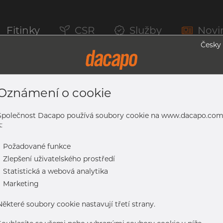
Fitinky
CSR
Služby
Novi
Česky
Oznámení o cookie
vařované ASTM Trubky, 304L, Mořený, A
Společnost Dacapo používá soubory cookie na www.dacapo.co
:
-
Požadované funkce
04L, mořený, A312, SCH 40S, žíhaná
-
Zlepšení uživatelského prostředí
-
Statistická a webová analytika
-
Marketing
Některé soubory cookie nastavují třetí strany.