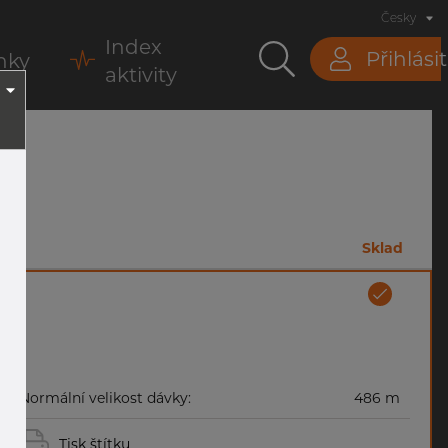
Česky
Index
Přihlásit
nky
aktivity
m
Sklad
Normální velikost dávky:
486 m
Tisk štítku