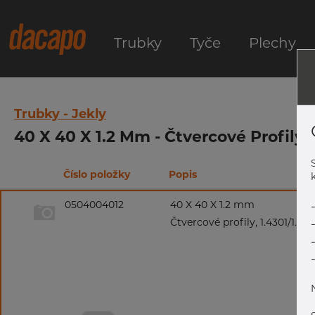
Trubky
Tyče
Plechy
Trubky - Jekly
40 X 40 X 1.2 Mm - Čtvercové Profily, 
Číslo položky
Popis
k
0504004012
40 X 40 X 1.2 mm
Čtvercové profily, 1.4301/1.43