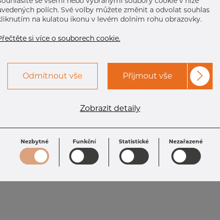
Souhlasíte se všemi nebo vybranými soubory cookie v níže
uvedených polích. Své volby můžete změnit a odvolat souhlas
kliknutím na kulatou ikonu v levém dolním rohu obrazovky.
Přečtěte si více o souborech cookie.
Odmítnout vše
Přijmout vše
Zobrazit detaily
Nezbytné
Funkční
Statistické
Nezařazené