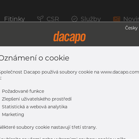
Fitinky
CSR
Služby
Novi
Česky
Oznámení o cookie
1.4301/1.4307, Tol. EN 10305-5, Broušený
Společnost Dacapo používá soubory cookie na www.dacapo.co
:
-
Požadované funkce
07, tol. EN 10305-5, broušený
-
Zlepšení uživatelského prostředí
-
Statistická a webová analytika
-
Marketing
Některé soubory cookie nastavují třetí strany.