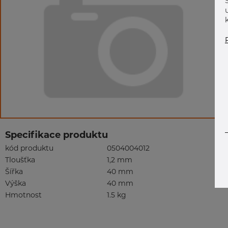
Specifikace produktu
kód produktu
0504004012
Tloušťka
1,2 mm
Šířka
40 mm
Výška
40 mm
Hmotnost
1.5 kg