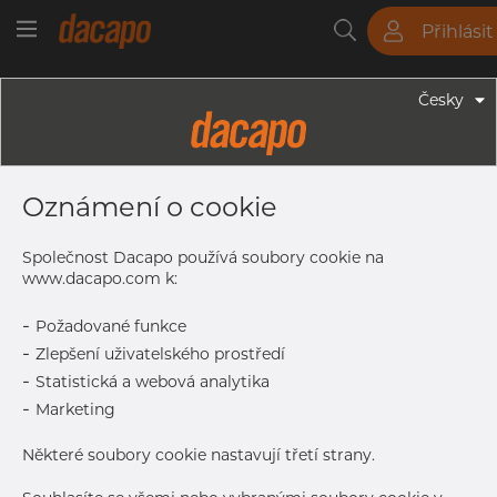
Přihlásit
Trubky
Tyče
Plechy
Fitinky
Česky
Trubky - Jekly
160 X 80 X 5.0 Mm - Obdélníkové
Oznámení o cookie
Profily, 1.4301, ASTM A554,
Nebroušený
Společnost Dacapo používá soubory cookie na
www.dacapo.com k:
-
Požadované funkce
Tisk štítku
-
Zlepšení uživatelského prostředí
-
Statistická a webová analytika
DORUČENÍ
-
Marketing
Další dodávka
Aug 31, 2026
96
Některé soubory cookie nastavují třetí strany.
DETAILY
Normální velikost dávky
72 m