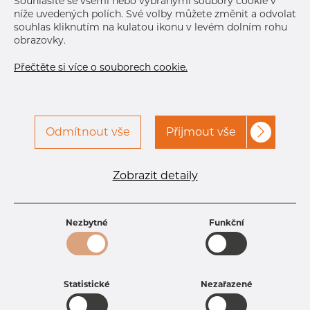
Souhlasíte se všemi nebo vybranými soubory cookie v
níže uvedených polích. Své volby můžete změnit a odvolat
souhlas kliknutím na kulatou ikonu v levém dolním rohu
obrazovky.
Přečtěte si více o souborech cookie.
Odmítnout vše
Přijmout vše
Specifikace produktu
kód produktu
0316008050
Zobrazit detaily
Tloušťka
5 mm
Šířka
160 mm
Výška
80 mm
Nezbytné
Funkční
Hmotnost
18.91 kg
Statistické
Nezařazené