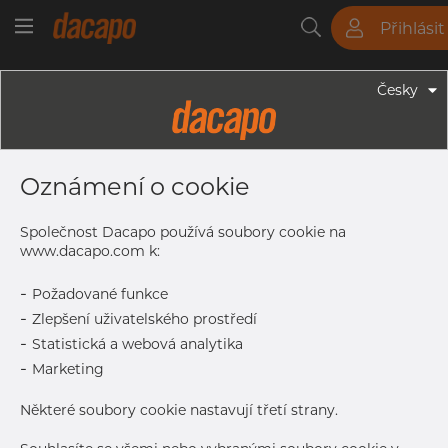
Přihlásit
Trubky
Tyče
Plechy
Fitinky
Česky
Trubky - Jekly
60 X 30 X 1.5 Mm - Obdélníkové
Oznámení o cookie
Profily, 1.4301/1.4307, Tol. EN 10305-
5, Nebroušený
Společnost Dacapo používá soubory cookie na
www.dacapo.com k:
-
Požadované funkce
Tisk štítku
-
Zlepšení uživatelského prostředí
-
Statistická a webová analytika
DORUČENÍ
-
Marketing
Další dodávka
Sep 7, 2026
468
Některé soubory cookie nastavují třetí strany.
DETAILY
Normální velikost dávky
468 m