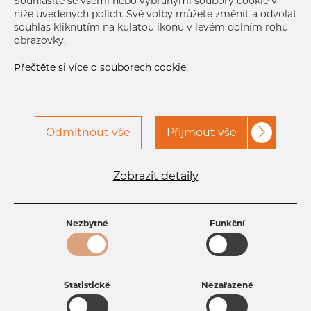
Souhlasíte se všemi nebo vybranými soubory cookie v
níže uvedených polích. Své volby můžete změnit a odvolat
souhlas kliknutím na kulatou ikonu v levém dolním rohu
obrazovky.
Přečtěte si více o souborech cookie.
Odmítnout vše
Přijmout vše
Specifikace produktu
kód produktu
0306003015
Zobrazit detaily
Tloušťka
1,5 mm
Šířka
60 mm
Výška
30 mm
Nezbytné
Funkční
Hmotnost
2.09 kg
Statistické
Nezařazené