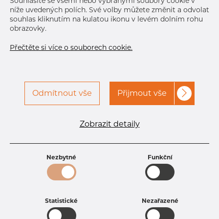
Souhlasíte se všemi nebo vybranými soubory cookie v
níže uvedených polích. Své volby můžete změnit a odvolat
souhlas kliknutím na kulatou ikonu v levém dolním rohu
obrazovky.
Přečtěte si více o souborech cookie.
Specifikace produktu
Odmítnout vše
Přijmout vše
kód produktu
TB06211495
Rozměr
1/4" mm
Délka
200 mm
Zobrazit detaily
Hmotnost
0.13 kg
Nezbytné
Funkční
Statistické
Nezařazené