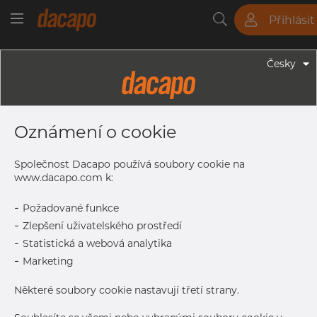
Přihlásit
Trubky
Tyče
Plechy
Fitinky
Česky
Fitinky - Závitové Fitinky BSP
1/4" X 200 Mm - Přivařovací Nipl,
Oznámení o cookie
316L, ISO 7-1R, BSP
Společnost Dacapo používá soubory cookie na
www.dacapo.com k:
L
200.0 mm
-
Požadované funkce
OD
13.5 mm
-
Zlepšení uživatelského prostředí
Kontaktujte Dacapo pro
Tisk štítku
-
Statistická a webová analytika
přístup
-
Marketing
Některé soubory cookie nastavují třetí strany.