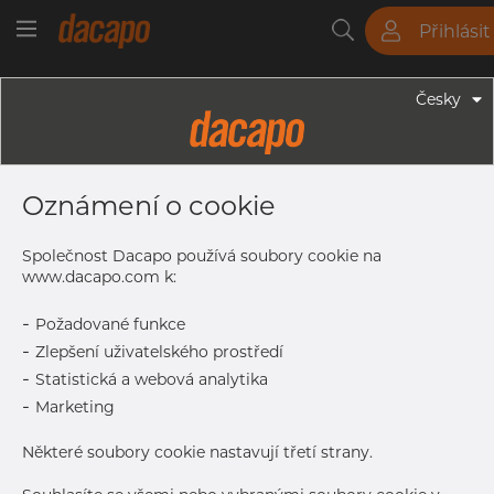
Přihlásit
Trubky
Tyče
Plechy
Fitinky
Česky
Fitinky - Příruby
DN 65 X 2 1/2" G 4H - Závitová
Oznámení o cookie
Příruba, EN, Typ 13B, 1.4404, EN-
1092 Type 13B, PN10/16, 2 1/2" G, ISO
Společnost Dacapo používá soubory cookie na
7-1Rp
www.dacapo.com k:
-
Požadované funkce
-
Zlepšení uživatelského prostředí
D
185 mm
-
Statistická a webová analytika
T
18 mm
-
Marketing
F
3 mm
Některé soubory cookie nastavují třetí strany.
Bolts
4 pcs
No