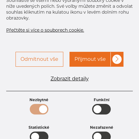
Souhlasíte se všemi nebo vybranými soubory cookie v
D1
122 mm
níže uvedených polích. Své volby můžete změnit a odvolat
Hole1:
Rc_2 1/2-1
souhlas kliknutím na kulatou ikonu v levém dolním rohu
Designation
obrazovky.
N2
104 mm
Přečtěte si více o souborech cookie.
H1
32 mm
L
18 mm
K
145 mm
Odmítnout vše
Přijmout vše
Kontaktujte Dacapo pro
Tisk štítku
přístup
Zobrazit detaily
DORUČENÍ
Sep 7, 2026
140
Sep 9, 2026
67
Nezbytné
Funkční
Sep 11, 2026
273
Sep 24, 2026
99
Nov 2, 2026
190
Další dodávka
Jan 24, 2027
220
Statistické
Nezařazené