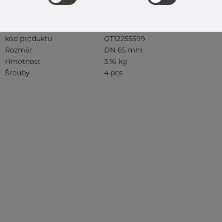
DETAILY
Specifikace produktu
kód produktu
GT12255599
Rozměr
DN 65 mm
Hmotnost
3.16 kg
Šrouby
4 pcs