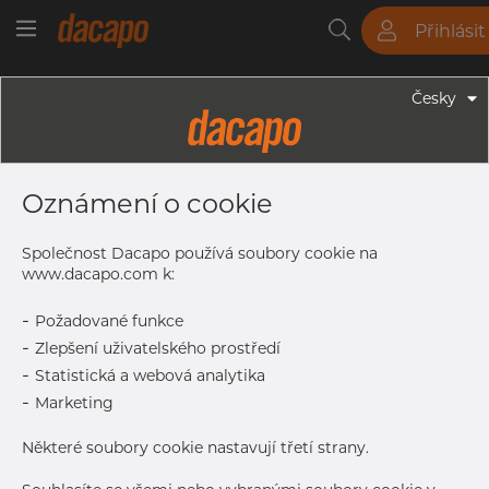
Přihlásit
Trubky
Tyče
Plechy
Fitinky
Česky
Fitinky - Příruby
DN 80 / 88.9 Mm - Plochá Příruba,
Oznámení o cookie
EN, Typ 01, 1.4301/1.4307, EN-1092
Type 01A, PN25/40, DN 80
Společnost Dacapo používá soubory cookie na
www.dacapo.com k:
-
Požadované funkce
D
200 mm
-
Zlepšení uživatelského prostředí
K
160 mm
-
Statistická a webová analytika
Bolts
8 pcs
-
Marketing
No
T
24 mm
Některé soubory cookie nastavují třetí strany.
L
18 mm