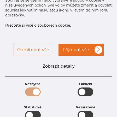
Souhlasíte se všemi nebo vybranými soubory cookie v
B
90.5 mm
níže uvedených polích. Své volby můžete změnit a odvolat
souhlas kliknutím na kulatou ikonu v levém dolním rohu
Kontaktujte Dacapo pro
Tisk štítku
obrazovky.
přístup
Přečtěte si více o souborech cookie.
DORUČENÍ
Sep 16, 2026
59
Sep 22, 2026
1
Oct 26, 2026
240
Odmítnout vše
Přijmout vše
Nov 10, 2026
100
Další dodávka
Dec 18, 2026
470
Zobrazit detaily
DETAILY
Specifikace produktu
Nezbytné
Funkční
kód produktu
GS15085920
Rozměr
88,9 mm
Hmotnost
4.32 kg
Statistické
Nezařazené
Šrouby
8 pcs