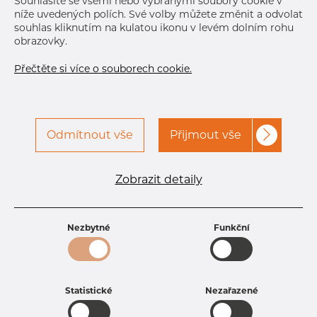
Souhlasíte se všemi nebo vybranými soubory cookie v
níže uvedených polích. Své volby můžete změnit a odvolat
souhlas kliknutím na kulatou ikonu v levém dolním rohu
obrazovky.
Přečtěte si více o souborech cookie.
Specifikace produktu
Odmítnout vše
Přijmout vše
kód produktu
3700112063
Rozměr
112 mm
Vnitřní průměr
63 mm
Zobrazit detaily
Hmotnost
1 kg
Nezbytné
Funkční
Statistické
Nezařazené