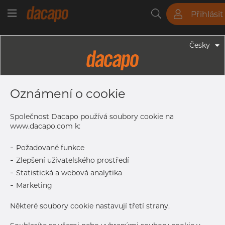
Přihlásit
Trubky
Tyče
Plechy
Fitinky
Česky
Trubky - Duté Tyče
112 X 63 Mm - Duté Tyče, 1.4307, EN
Oznámení o cookie
10294-2, Žíhaná/mořená
Společnost Dacapo používá soubory cookie na
www.dacapo.com k:
Tisk štítku
-
Požadované funkce
-
Zlepšení uživatelského prostředí
DETAILY
-
Statistická a webová analytika
Normální velikost dávky
500 kg
-
Marketing
Některé soubory cookie nastavují třetí strany.