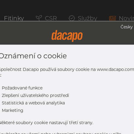
Fitinky
CSR
Služby
Novi
Česky
Oznámení o cookie
ubky, 1.4301/1.4307, Broušený, Zrno 32
Společnost Dacapo používá soubory cookie na www.dacapo.co
:
-
Požadované funkce
301/1.4307, broušený, zrno 320, HF-svařovaná, nežíhaná
-
Zlepšení uživatelského prostředí
-
Statistická a webová analytika
-
Marketing
Některé soubory cookie nastavují třetí strany.