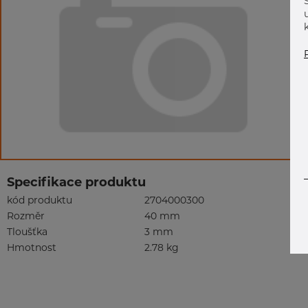
Specifikace produktu
kód produktu
2704000300
Rozměr
40 mm
Tloušťka
3 mm
Hmotnost
2.78 kg