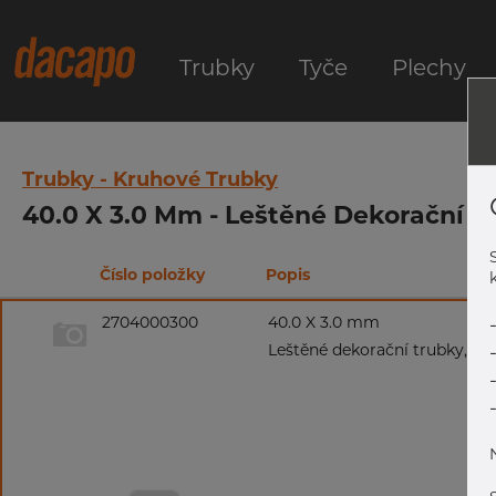
Trubky
Tyče
Plechy
Trubky - Kruhové Trubky
40.0 X 3.0 Mm - Leštěné Dekorační Tr
Číslo položky
Popis
k
2704000300
40.0 X 3.0 mm
Leštěné dekorační trubky, 1.4