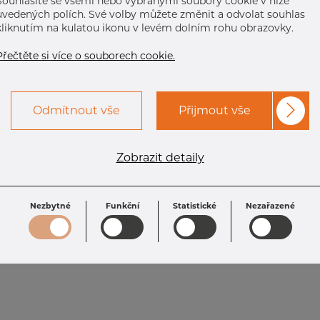
Souhlasíte se všemi nebo vybranými soubory cookie v níže
uvedených polích. Své volby můžete změnit a odvolat souhlas
kliknutím na kulatou ikonu v levém dolním rohu obrazovky.
Přečtěte si více o souborech cookie.
Odmítnout vše
Přijmout vše
Zobrazit detaily
Nezbytné
Funkční
Statistické
Nezařazené