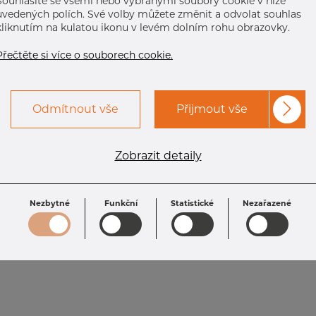
Souhlasíte se všemi nebo vybranými soubory cookie v níže
uvedených polích. Své volby můžete změnit a odvolat souhlas
kliknutím na kulatou ikonu v levém dolním rohu obrazovky.
Přečtěte si více o souborech cookie.
Odmítnout vše
Přijmout vše
Zobrazit detaily
Nezbytné
Funkční
Statistické
Nezařazené