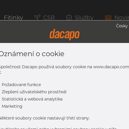
Fitinky
CSR
Služby
Novi
Česky
Oznámení o cookie
ubky, 1.4301/1.4307, Broušený, Zrno 32
Společnost Dacapo používá soubory cookie na www.dacapo.co
:
-
Požadované funkce
301/1.4307, broušený, zrno 320, HF-svařovaná, nežíhaná
-
Zlepšení uživatelského prostředí
-
Statistická a webová analytika
-
Marketing
Některé soubory cookie nastavují třetí strany.