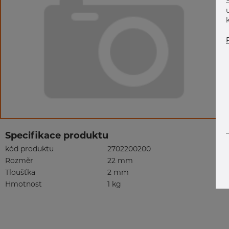
Specifikace produktu
kód produktu
2702200200
Rozměr
22 mm
Tloušťka
2 mm
Hmotnost
1 kg