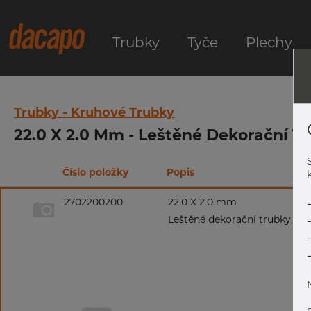
Trubky
Tyče
Plechy
Trubky - Kruhové Trubky
22.0 X 2.0 Mm - Leštěné Dekorační Tr
Číslo položky
Popis
k
2702200200
22.0 X 2.0 mm
Leštěné dekorační trubky, 1.4