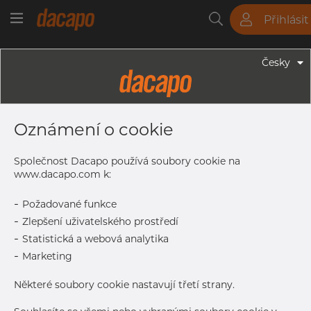
Přihlásit
Trubky
Tyče
Plechy
Fitinky
Česky
Trubky - Kruhové Trubky
18.0 X 2.0 Mm - Leštěné Dekorační
Oznámení o cookie
Trubky, 1.4301/1.4307, Broušený,
Zrno 320, HF-Svařovaná, Nežíhaná
Společnost Dacapo používá soubory cookie na
www.dacapo.com k:
-
Požadované funkce
Tisk štítku
-
Zlepšení uživatelského prostředí
-
Statistická a webová analytika
DETAILY
-
Marketing
Normální velikost dávky
1.014 m
Některé soubory cookie nastavují třetí strany.