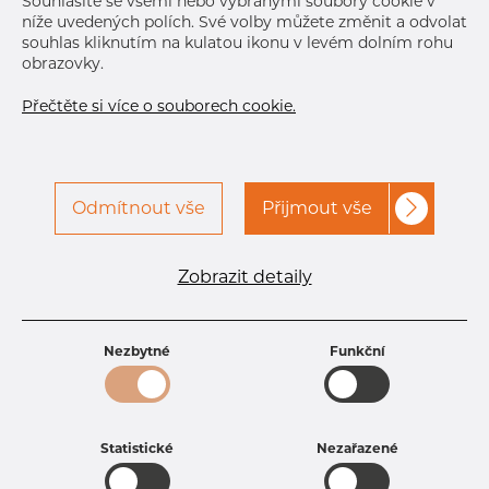
Souhlasíte se všemi nebo vybranými soubory cookie v
níže uvedených polích. Své volby můžete změnit a odvolat
souhlas kliknutím na kulatou ikonu v levém dolním rohu
obrazovky.
Přečtěte si více o souborech cookie.
Odmítnout vše
Přijmout vše
Specifikace produktu
kód produktu
2701800200
Zobrazit detaily
Rozměr
18 mm
Tloušťka
2 mm
Hmotnost
0.8 kg
Nezbytné
Funkční
Statistické
Nezařazené