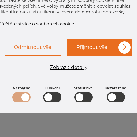
Souhlasíte se všemi nebo vybranými soubory cookie v níže
uvedených polích. Své volby můžete změnit a odvolat souhlas
kliknutím na kulatou ikonu v levém dolním rohu obrazovky.
Přečtěte si více o souborech cookie.
Odmítnout vše
Přijmout vše
Zobrazit detaily
Nezbytné
Funkční
Statistické
Nezařazené