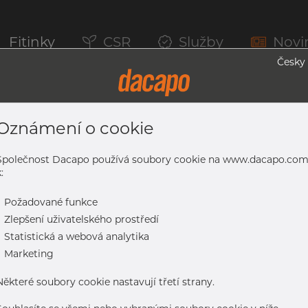
Fitinky
CSR
Služby
Novi
Česky
Oznámení o cookie
řsky Průmysl, Food & Dai, 1.4404, Brouš
Společnost Dacapo používá soubory cookie na www.dacapo.co
:
-
Požadované funkce
-
Zlepšení uživatelského prostředí
-
Statistická a webová analytika
mysl, Food & Dai, 1.4404, broušený, DIN 11850/EN 10357 BD, CL2,
-
Marketing
Některé soubory cookie nastavují třetí strany.