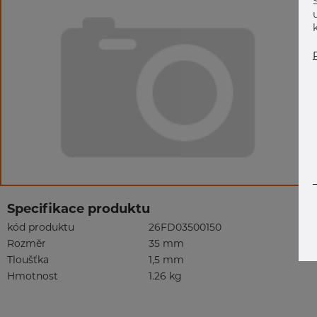
Specifikace produktu
kód produktu
26FD03500150
Rozměr
35 mm
Tloušťka
1,5 mm
Hmotnost
1.26 kg