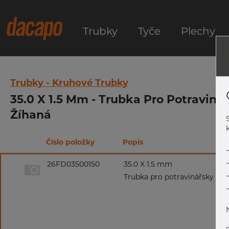
Trubky
Tyče
Plechy
Trubky - Kruhové Trubky
35.0 X 1.5 Mm - Trubka Pro Potraviná
Žíhaná
k
Číslo položky
Popis
26FD03500150
35.0 X 1.5 mm
Trubka pro potravinářsky prů