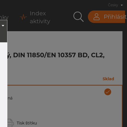
Česky
Index
Přihlásit
nky
aktivity
ený, DIN 11850/EN 10357 BD, CL2,
m
Sklad
 žíhaná
Tisk štítku