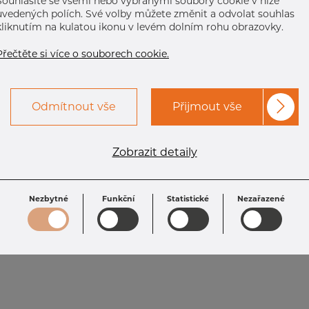
Souhlasíte se všemi nebo vybranými soubory cookie v níže
uvedených polích. Své volby můžete změnit a odvolat souhlas
kliknutím na kulatou ikonu v levém dolním rohu obrazovky.
Přečtěte si více o souborech cookie.
Odmítnout vše
Přijmout vše
Zobrazit detaily
Nezbytné
Funkční
Statistické
Nezařazené