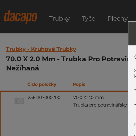
Trubky
Tyče
Plechy
Trubky - Kruhové Trubky
70.0 X 2.0 Mm - Trubka Pro Potraviná
Nežíhaná
k
Číslo položky
Popis
25FD07000200
70.0 X 2.0 mm
Trubka pro potravinářsky prů