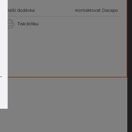
Další dodávka:
Kontaktovat Dacapo
Tisk štítku