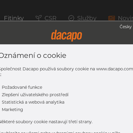
Fitinky
CSR
Služby
Novi
Česky
Oznámení o cookie
řsky Průmysl, Food & Dai, 1.4404, Brou
Společnost Dacapo používá soubory cookie na www.dacapo.co
:
-
Požadované funkce
-
Zlepšení uživatelského prostředí
-
Statistická a webová analytika
mysl, Food & Dai, 1.4404, broušený, DIN 11850/EN 10357 CD, CL2,
-
Marketing
Některé soubory cookie nastavují třetí strany.