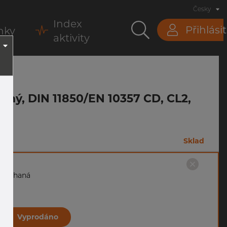
Česky
Index
Přihlásit
nky
aktivity
šený, DIN 11850/EN 10357 CD, CL2,
m
Sklad
 nežíhaná
Vyprodáno