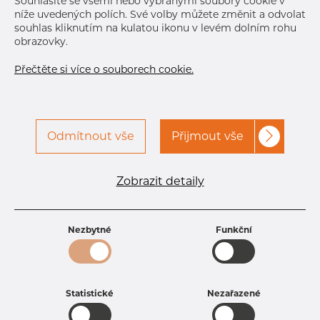
Souhlasíte se všemi nebo vybranými soubory cookie v
níže uvedených polích. Své volby můžete změnit a odvolat
souhlas kliknutím na kulatou ikonu v levém dolním rohu
obrazovky.
Přečtěte si více o souborech cookie.
Odmítnout vše
Přijmout vše
Specifikace produktu
kód produktu
1901200100
Zobrazit detaily
Rozměr
12 mm
Tloušťka
1 mm
Hmotnost
0.28 kg
Nezbytné
Funkční
Statistické
Nezařazené