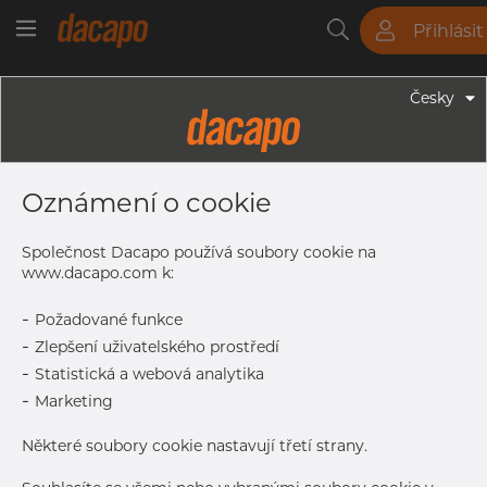
Přihlásit
Trubky
Tyče
Plechy
Fitinky
Česky
Trubky - Kruhové Trubky
12.0 X 1.0 Mm - Trubky Svařované
Oznámení o cookie
Laserem, 1.4404, EN 10217-7,
Žíhaná, Lesklá
Společnost Dacapo používá soubory cookie na
www.dacapo.com k:
-
Požadované funkce
Tisk štítku
-
Zlepšení uživatelského prostředí
-
Statistická a webová analytika
DETAILY
-
Marketing
Normální velikost dávky
1.626 m
Některé soubory cookie nastavují třetí strany.