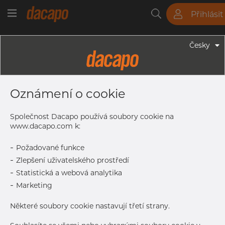
Přihlásit
Trubky
Tyče
Plechy
Fitinky
Česky
Trubky - Kruhové Trubky
88.9 X 4.0 Mm - Trubky Svařované
Oznámení o cookie
Laserem, 1.4307, EN 10217-7,
Žíhaná, Mořený
Společnost Dacapo používá soubory cookie na
www.dacapo.com k:
-
Požadované funkce
Tisk štítku
-
Zlepšení uživatelského prostředí
-
Statistická a webová analytika
DETAILY
-
Marketing
Normální velikost dávky
114 m
Některé soubory cookie nastavují třetí strany.