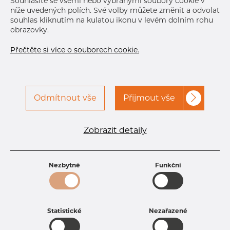
Souhlasíte se všemi nebo vybranými soubory cookie v
níže uvedených polích. Své volby můžete změnit a odvolat
souhlas kliknutím na kulatou ikonu v levém dolním rohu
obrazovky.
Přečtěte si více o souborech cookie.
Odmítnout vše
Přijmout vše
Specifikace produktu
kód produktu
1808890400
Zobrazit detaily
Rozměr
88,9 mm
Tloušťka
4 mm
Hmotnost
8.61 kg
Nezbytné
Funkční
Statistické
Nezařazené