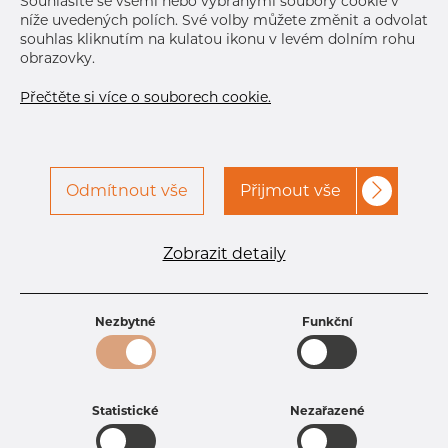
Souhlasíte se všemi nebo vybranými soubory cookie v
níže uvedených polích. Své volby můžete změnit a odvolat
souhlas kliknutím na kulatou ikonu v levém dolním rohu
obrazovky.
Přečtěte si více o souborech cookie.
Odmítnout vše
Přijmout vše
Specifikace produktu
kód produktu
1806030365
Zobrazit detaily
Rozměr
60,3 mm
Tloušťka
3,6 mm
Hmotnost
5.11 kg
Nezbytné
Funkční
Statistické
Nezařazené