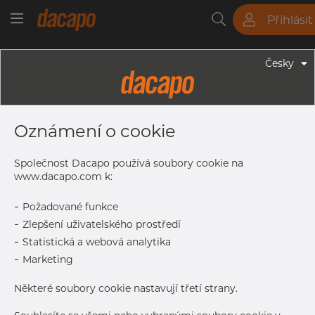
Přihlásit
Trubky
Tyče
Plechy
Fitinky
Česky
Trubky - Kruhové Trubky
60.3 X 3.6 Mm - Trubky Svařované
Oznámení o cookie
Laserem, 1.4307, EN 10217-7,
Žíhaná, Mořený
Společnost Dacapo používá soubory cookie na
www.dacapo.com k:
-
Požadované funkce
Tisk štítku
-
Zlepšení uživatelského prostředí
-
Statistická a webová analytika
DETAILY
-
Marketing
Normální velikost dávky
222 m
Některé soubory cookie nastavují třetí strany.