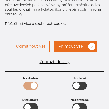
Souhlasíte se všemi nebo vybranými soubory cookie v
níže uvedených polích. Své volby můžete změnit a odvolat
souhlas kliknutím na kulatou ikonu v levém dolním rohu
obrazovky.
Přečtěte si více o souborech cookie.
Odmítnout vše
Přijmout vše
Specifikace produktu
kód produktu
1803200200
Zobrazit detaily
Rozměr
32 mm
Tloušťka
2 mm
Hmotnost
1.5 kg
Nezbytné
Funkční
Statistické
Nezařazené