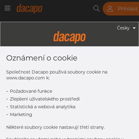
Přihlásit
Trubky
Tyče
Plechy
Fitinky
Česky
Trubky - Kruhové Trubky
32.0 X 2.0 Mm - Trubky Svařované
Oznámení o cookie
Laserem, 1.4307, EN 10217-7,
Žíhaná, Mořený
Společnost Dacapo používá soubory cookie na
www.dacapo.com k:
-
Požadované funkce
Tisk štítku
-
Zlepšení uživatelského prostředí
-
Statistická a webová analytika
DORUČENÍ
-
Marketing
Další dodávka
Sep 7, 2026
546
Některé soubory cookie nastavují třetí strany.
DETAILY
Normální velikost dávky
546 m