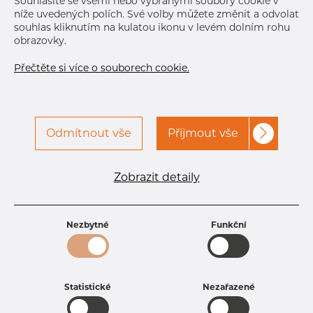
Souhlasíte se všemi nebo vybranými soubory cookie v
níže uvedených polích. Své volby můžete změnit a odvolat
souhlas kliknutím na kulatou ikonu v levém dolním rohu
obrazovky.
Přečtěte si více o souborech cookie.
Odmítnout vše
Přijmout vše
Specifikace produktu
kód produktu
1801800150
Zobrazit detaily
Rozměr
18 mm
Tloušťka
1,5 mm
Hmotnost
0.62 kg
Nezbytné
Funkční
Statistické
Nezařazené