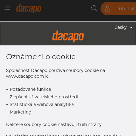
Přihlásit
Trubky
Tyče
Plechy
Fitinky
Česky
Trubky - Kruhové Trubky
18.0 X 1.5 Mm - Trubky Svařované
Oznámení o cookie
Laserem, 1.4307, EN 10217-7,
Žíhaná, Lesklá
Společnost Dacapo používá soubory cookie na
www.dacapo.com k:
-
Požadované funkce
Tisk štítku
-
Zlepšení uživatelského prostředí
-
Statistická a webová analytika
DETAILY
-
Marketing
Normální velikost dávky
1.014 m
Některé soubory cookie nastavují třetí strany.