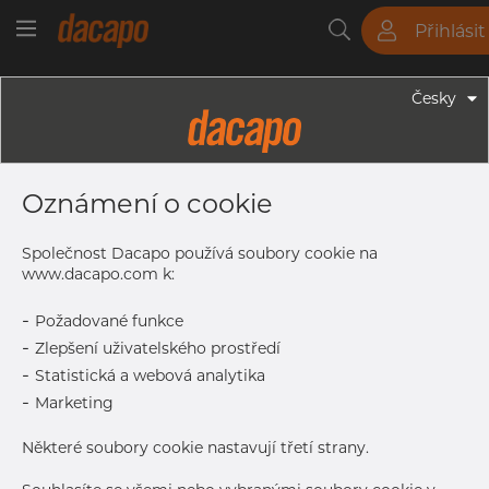
Přihlásit
Trubky
Tyče
Plechy
Fitinky
Česky
Trubky - Kruhové Trubky
16.0 X 2.0 Mm - Trubky Svařované
Oznámení o cookie
Laserem, 1.4307, EN 10217-7,
Žíhaná, Lesklá
Společnost Dacapo používá soubory cookie na
www.dacapo.com k:
-
Požadované funkce
Tisk štítku
-
Zlepšení uživatelského prostředí
-
Statistická a webová analytika
DETAILY
-
Marketing
Normální velikost dávky
1.014 m
Některé soubory cookie nastavují třetí strany.