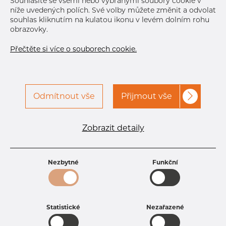
Souhlasíte se všemi nebo vybranými soubory cookie v
níže uvedených polích. Své volby můžete změnit a odvolat
souhlas kliknutím na kulatou ikonu v levém dolním rohu
obrazovky.
Přečtěte si více o souborech cookie.
Odmítnout vše
Přijmout vše
Specifikace produktu
kód produktu
1801600200
Zobrazit detaily
Rozměr
16 mm
Tloušťka
2 mm
Hmotnost
0.7 kg
Nezbytné
Funkční
Statistické
Nezařazené