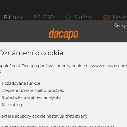
Fitinky
CSR
Služby
Novi
Česky
Oznámení o cookie
.4404-316/316L, 10216-5 TC2,A-312, EN-
Společnost Dacapo používá soubory cookie na www.dacapo.co
:
-
Požadované funkce
6L, 10216-5 TC2,A-312, EN-ISO1127 D3/T3, Žíhaná & mořená
-
Zlepšení uživatelského prostředí
-
Statistická a webová analytika
-
Marketing
Některé soubory cookie nastavují třetí strany.