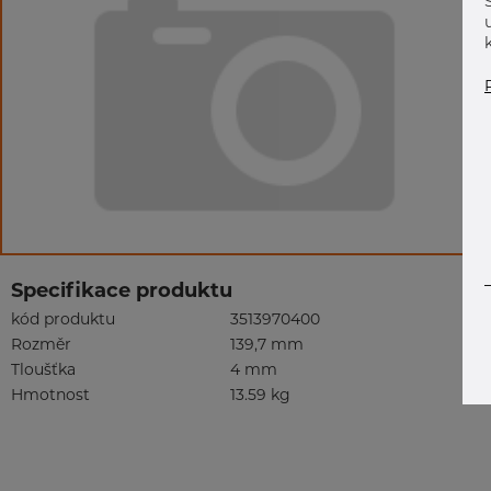
Specifikace produktu
kód produktu
3513970400
Rozměr
139,7 mm
Tloušťka
4 mm
Hmotnost
13.59 kg