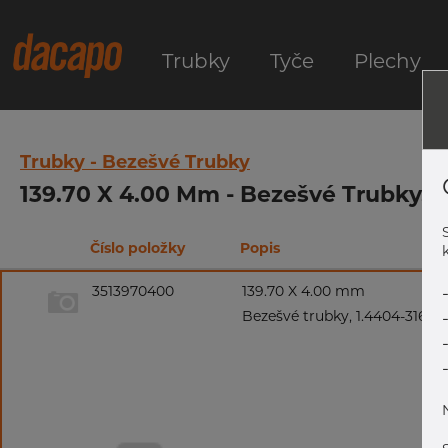
Trubky
Tyče
Plechy
Trubky - Bezešvé Trubky
139.70 X 4.00 Mm - Bezešvé Trubky, 1
Číslo položky
Popis
k
3513970400
139.70 X 4.00 mm
Bezešvé trubky, 1.4404-316/31