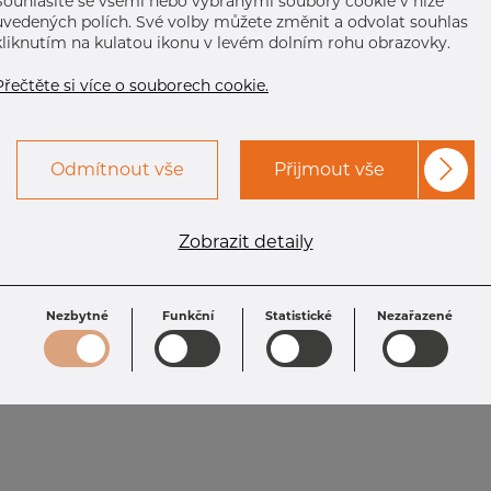
Souhlasíte se všemi nebo vybranými soubory cookie v níže
uvedených polích. Své volby můžete změnit a odvolat souhlas
kliknutím na kulatou ikonu v levém dolním rohu obrazovky.
Přečtěte si více o souborech cookie.
Odmítnout vše
Přijmout vše
Zobrazit detaily
Nezbytné
Funkční
Statistické
Nezařazené