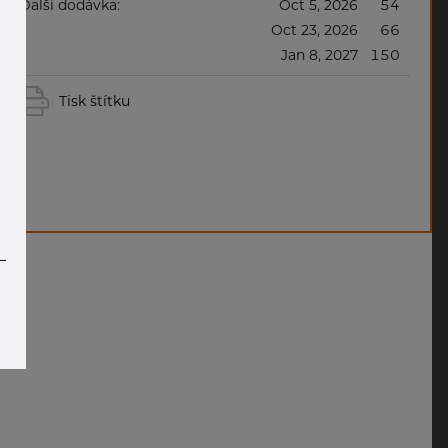
Další dodávka:
Oct 5, 2026
54
Oct 23, 2026
66
Jan 8, 2027
150
Tisk štítku