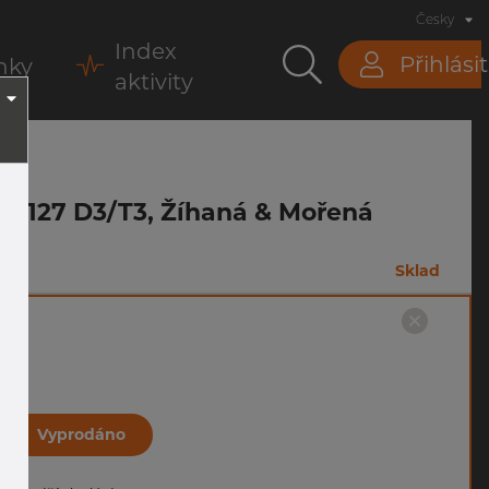
Česky
Index
Přihlásit
nky
aktivity
ISO1127 D3/T3, Žíhaná & Mořená
m
Sklad
Vyprodáno