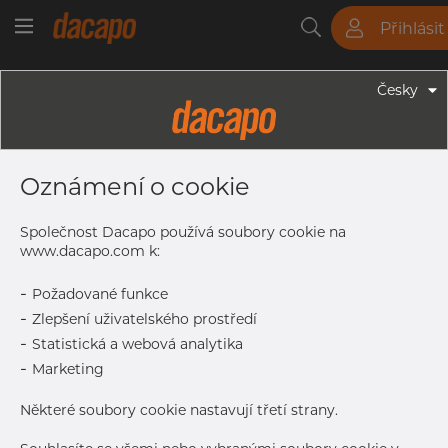
Přihlásit
Trubky
Tyče
Plechy
Fitinky
Česky
Trubky - Bezešvé Trubky
60.0 X 5.0 Mm - Bezešvé
Oznámení o cookie
Hydraulické Trubky, 1.4401/4 316/L,
EN10216-5 TC2, A269/213, D4/T3,
Společnost Dacapo používá soubory cookie na
Žíhaná & Mořená
www.dacapo.com k:
-
Požadované funkce
-
Zlepšení uživatelského prostředí
Tisk štítku
-
Statistická a webová analytika
-
Marketing
DORUČENÍ
Aug 12, 2026
6
Některé soubory cookie nastavují třetí strany.
Další dodávka
Jan 8, 2027
150