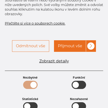
Souhlasíte se všemi nebo vybranými soubory cookie v
níže uvedených polích. Své volby můžete změnit a odvolat
DETAILY
souhlas kliknutím na kulatou ikonu v levém dolním rohu
obrazovky.
Přečtěte si více o souborech cookie.
Odmítnout vše
Přijmout vše
Specifikace produktu
Zobrazit detaily
kód produktu
3506000500
Rozměr
60 mm
Tloušťka
5 mm
Nezbytné
Funkční
Hmotnost
6.89 kg
Statistické
Nezařazené