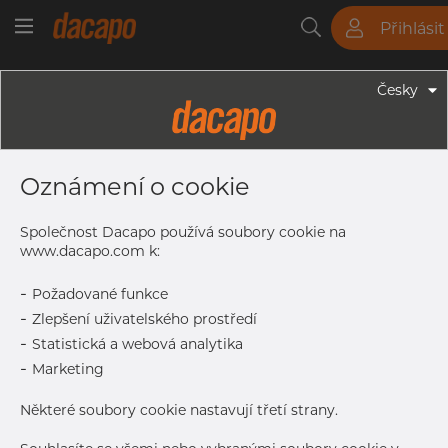
Přihlásit
Trubky
Tyče
Plechy
Fitinky
Česky
Trubky - Bezešvé Trubky
35.0 X 3.0 Mm - Bezešvé
Oznámení o cookie
Hydraulické Trubky, 1.4401/4 316/L,
EN10216-5 TC2, A269/213, D4/T3,
Společnost Dacapo používá soubory cookie na
Žíhaná & Mořená
www.dacapo.com k:
-
Požadované funkce
-
Zlepšení uživatelského prostředí
Tisk štítku
-
Statistická a webová analytika
-
Marketing
DORUČENÍ
Některé soubory cookie nastavují třetí strany.
Vyprodáno