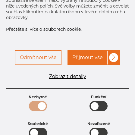
Souhlasíte se všemi nebo vybranými soubory cookie v
Jan 5, 2027
450
níže uvedených polích. Své volby můžete změnit a odvolat
souhlas kliknutím na kulatou ikonu v levém dolním rohu
Další dodávka
Jan 8, 2027
600
obrazovky.
Přečtěte si více o souborech cookie.
Odmítnout vše
Přijmout vše
Specifikace produktu
Zobrazit detaily
kód produktu
3503500300
Rozměr
35 mm
Tloušťka
3 mm
Nezbytné
Funkční
Hmotnost
2.4 kg
Statistické
Nezařazené