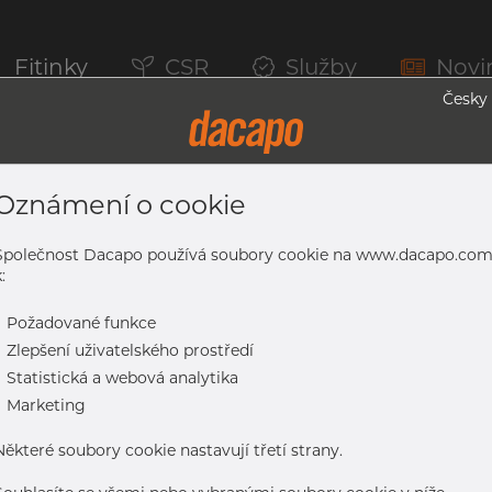
Fitinky
CSR
Služby
Novi
Česky
Oznámení o cookie
Trubky, 1.4401/4 316/L, EN10216-5 TC2, 
Společnost Dacapo používá soubory cookie na www.dacapo.co
:
-
Požadované funkce
4401/4 316/L, EN10216-5 TC2, A269/213, D4/T3, leskle žíhaná
-
Zlepšení uživatelského prostředí
-
Statistická a webová analytika
-
Marketing
Některé soubory cookie nastavují třetí strany.