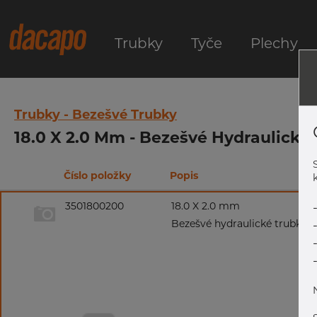
Trubky
Tyče
Plechy
Trubky - Bezešvé Trubky
18.0 X 2.0 Mm - Bezešvé Hydraulické 
Číslo položky
Popis
k
3501800200
18.0 X 2.0 mm
Bezešvé hydraulické trubky, 1.