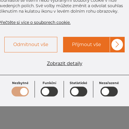
Souhlasíte se všemi nebo vybranými soubory cookie v níže
uvedených polích. Své volby můžete změnit a odvolat souhlas
kliknutím na kulatou ikonu v levém dolním rohu obrazovky.
Přečtěte si více o souborech cookie.
Odmítnout vše
Přijmout vše
Zobrazit detaily
Nezbytné
Funkční
Statistické
Nezařazené