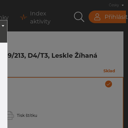
Česky
Index
Přihlásit
nky
aktivity
A269/213, D4/T3, Leskle Žíhaná
m
Sklad
Tisk štítku