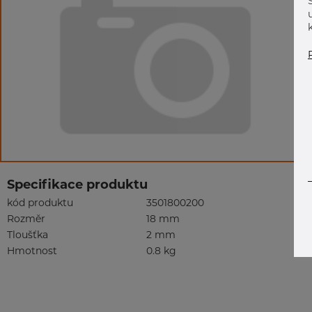
Specifikace produktu
kód produktu
3501800200
Rozměr
18 mm
Tloušťka
2 mm
Hmotnost
0.8 kg