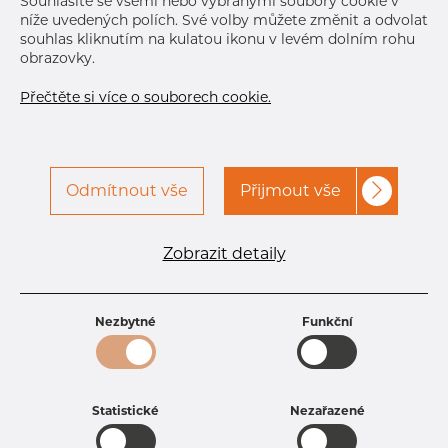
DETAILY
Souhlasíte se všemi nebo vybranými soubory cookie v
níže uvedených polích. Své volby můžete změnit a odvolat
souhlas kliknutím na kulatou ikonu v levém dolním rohu
obrazovky.
Přečtěte si více o souborech cookie.
Odmítnout vše
Přijmout vše
Specifikace produktu
Zobrazit detaily
kód produktu
3501200300
Rozměr
12 mm
Tloušťka
3 mm
Nezbytné
Funkční
Hmotnost
0.68 kg
Statistické
Nezařazené