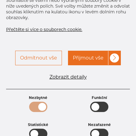
Souhlasíte se všemi nebo vybranými soubory cookie v
Další dodávka
Dec 15, 2026
6.000
níže uvedených polích. Své volby můžete změnit a odvolat
souhlas kliknutím na kulatou ikonu v levém dolním rohu
DETAILY
obrazovky.
Přečtěte si více o souborech cookie.
Odmítnout vše
Přijmout vše
Specifikace produktu
Zobrazit detaily
kód produktu
3501000100
Rozměr
10 mm
Tloušťka
1 mm
Nezbytné
Funkční
Hmotnost
0.23 kg
Statistické
Nezařazené