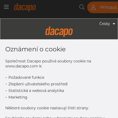
Přihlásit
Trubky
Tyče
Plechy
Fitinky
Česky
Trubky - Bezešvé Trubky
10.0 X 1.0 Mm - Bezešvé
Oznámení o cookie
Hydraulické Trubky, 1.4401/4 316/L,
EN10216-5 TC2, A269/213, D4/T3,
Společnost Dacapo používá soubory cookie na
Leskle Žíhaná
www.dacapo.com k:
-
Požadované funkce
-
Zlepšení uživatelského prostředí
Tisk štítku
-
Statistická a webová analytika
-
Marketing
DORUČENÍ
Aug 13, 2026
1.332
Některé soubory cookie nastavují třetí strany.
Oct 28, 2026
7.668